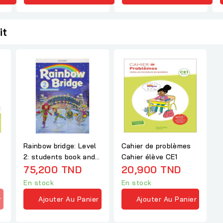
it
Rainbow bridge: Level
Cahier de problèmes
2: students book and
Cahier élève CE1
workbook
75,200 TND
20,900 TND
En stock
En stock
r
Ajouter Au Panier
Ajouter Au Panier