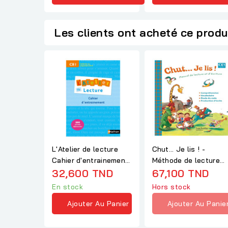
Les clients ont acheté ce produ
L'Atelier de lecture
Chut... Je lis ! -
Cahier d'entrainement
Méthode de lecture
CE1
32,600 TND
Livre élève CE1
67,100 TND
En stock
Hors stock
Ajouter Au Panier
Ajouter Au Panie