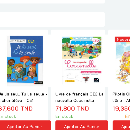
Nouve
Je lis seul, Tu lis seule -
Livre de français CE2 La
Pilotis 
Ficher élève - CE1
nouvelle Coccinelle
l'âne - 
2026
37,600 TND
71,800 TND
19,35
En
En stock
En stock
Ajouter Au Panier
Ajouter Au Panier
Ajou