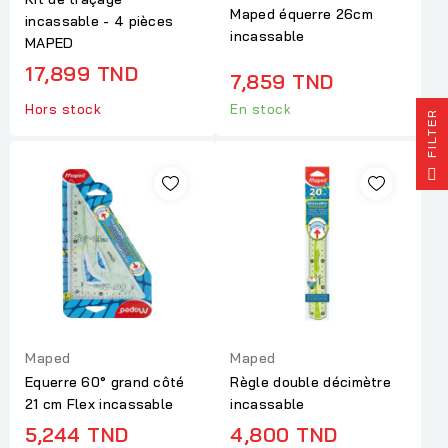
Maped équerre 26cm
incassable - 4 pièces
incassable
MAPED
17,899 TND
7,859 TND
Hors stock
En stock
R
F
I
L
T
E
Maped
Maped
Equerre 60° grand côté
Règle double décimètre
21 cm Flex incassable
incassable
5,244 TND
4,800 TND