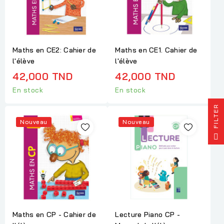
Maths en CE2: Cahier de
Maths en CE1. Cahier de
l'élève
l'élève
42,000 TND
42,000 TND
En stock
En stock
R
Nouveau
Nouveau
F
I
L
T
E
Maths en CP - Cahier de
Lecture Piano CP -