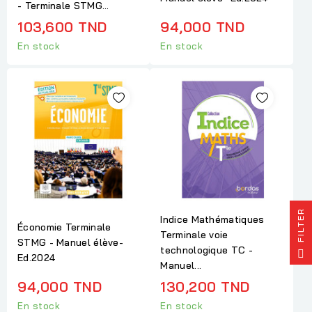
- Terminale STMG...
103,600 TND
94,000 TND
En stock
En stock
R
Indice Mathématiques
Économie Terminale
Terminale voie
STMG - Manuel élève-
F
I
L
T
E
technologique TC -
Ed.2024
Manuel...
94,000 TND
130,200 TND
En stock
En stock