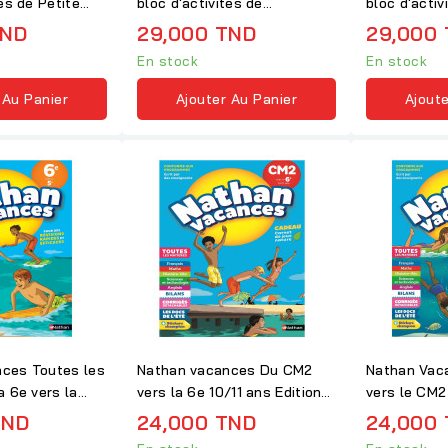
tés de Petite
bloc d'activités de
bloc d'acti
Moyenne...
Section...
TND
29,000 TND
29,000
En stock
En stock
 Au Panier
Ajouter Au Panier
Ajoute
ces Toutes les
Nathan vacances Du CM2
Nathan Vac
a 6e vers la
vers la 6e 10/11 ans Edition
vers le CM2
2018
2018
TND
24,000 TND
24,000