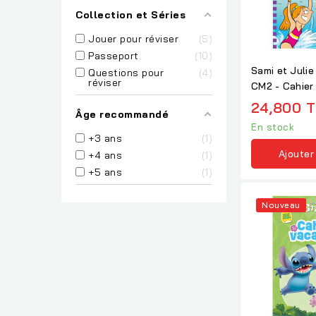
Collection et Séries
Jouer pour réviser
5
Passeport
10
Sami et Julie
Questions pour
4
réviser
CM2 - Cahier
2026
24,800 
Âge recommandé
En stock
+3 ans
1
Ajouter
+4 ans
1
+5 ans
1
Nouveau