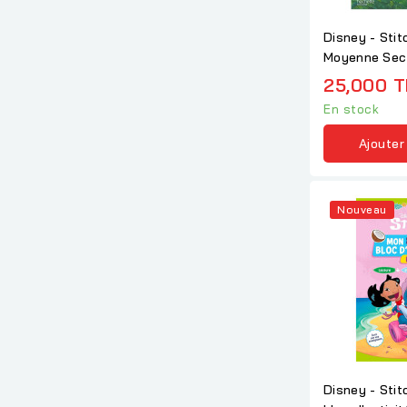
Disney - Stit
Moyenne Sect
Grande Sectio
25,000 
En stock
Ajouter
Nouveau
Disney - Stit