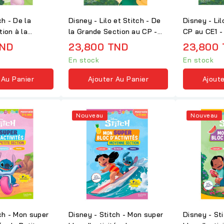
ch - De la
Disney - Lilo et Stitch - De
Disney - Lil
ion à la
la Grande Section au CP -
CP au CE1 -
n -...
Cahier...
vacances 2
TND
23,800 TND
23,800
En stock
En stock
 Au Panier
Ajouter Au Panier
Ajoute
Nouveau
Nouveau
ch - Mon super
Disney - Stitch - Mon super
Disney - St