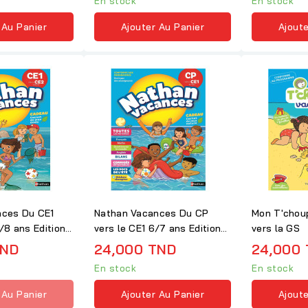
En stock
En stock
 Au Panier
Ajouter Au Panier
Ajoute
nces Du CE1
Nathan Vacances Du CP
Mon T'chou
/8 ans Edition
vers le CE1 6/7 ans Edition
vers la GS
2018
TND
24,000 TND
24,000
En stock
En stock
 Au Panier
Ajouter Au Panier
Ajoute