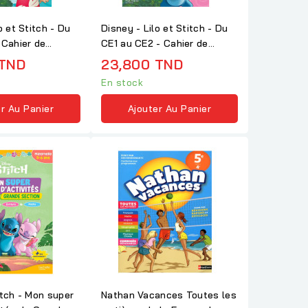
o et Stitch - Du
Disney - Lilo et Stitch - Du
 Cahier de
CE1 au CE2 - Cahier de
026
vacances 2026
 TND
23,800 TND
En stock
r Au Panier
Ajouter Au Panier
itch - Mon super
Nathan Vacances Toutes les