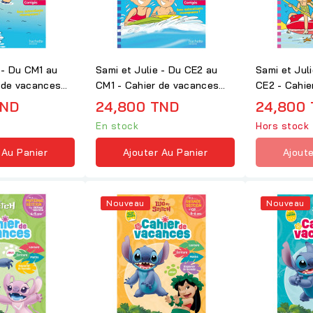
 - Du CM1 au
Sami et Julie - Du CE2 au
Sami et Jul
 de vacances
CM1 - Cahier de vacances
CE2 - Cahie
2026
2026
TND
24,800 TND
24,800
En stock
Hors stock
 Au Panier
Ajouter Au Panier
Ajoute
Nouveau
Nouveau