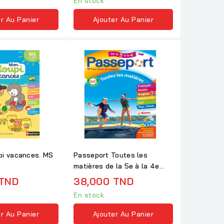
En stock
r Au Panier
Ajouter Au Panier
pi vacances. MS
Passeport Toutes les
matières de la 5e à la 4e
Edition 2024
 TND
38,000 TND
En stock
r Au Panier
Ajouter Au Panier