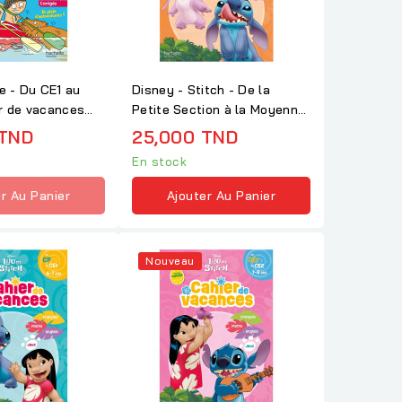
ie - Du CE1 au
Disney - Stitch - De la
r de vacances
Petite Section à la Moyenne
Section -...
 TND
25,000 TND
En stock
r Au Panier
Ajouter Au Panier
Nouveau