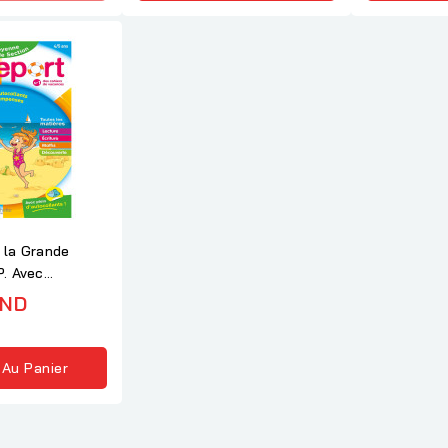
 la Grande
P. Avec
.
TND
 Au Panier