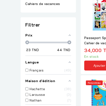
Cahiers de vacances
Filtrer
Prix
Passeport Spé
Cahier de va
34,000 
23
TND
44
TND
En stock
Langue
Ajouter
Français
49
Maison d'édition
Nouveau
Hachette
38
Larousse
3
Nathan
7