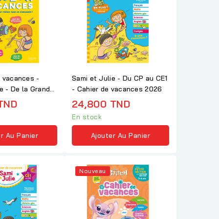
 vacances -
Sami et Julie - Du CP au CE1
ie - De la Grande
- Cahier de vacances 2026
.
TND
24,800 TND
En stock
r Au Panier
Ajouter Au Panier
Nouveau