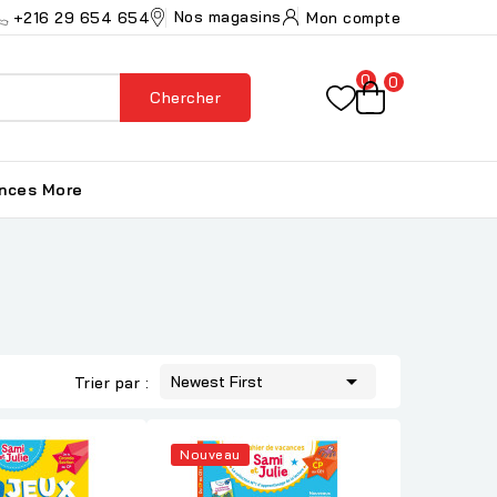
Nos magasins
+216 29 654 654
Mon compte
0
0
Chercher
ances
More

Newest First
Trier par :
Nouveau