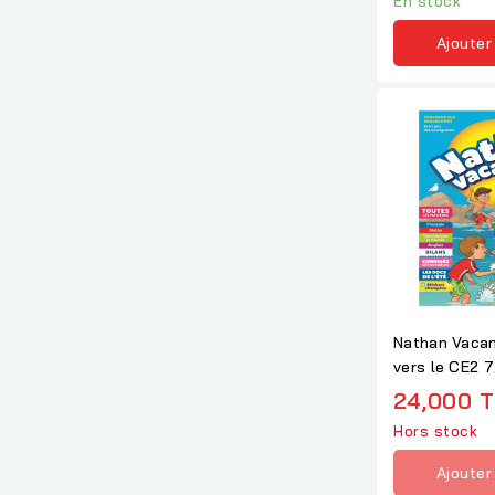
En stock
Ajouter
Nathan Vaca
vers le CE2 7
2018
24,000 
Hors stock
Ajouter