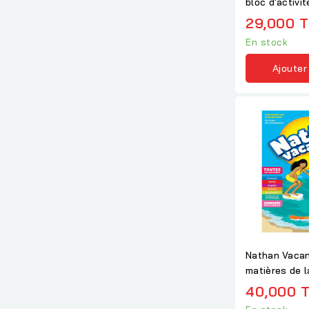
bloc d'activi
Section...
29,000 
En stock
Ajouter
Nathan Vacan
matières de l
5e...
40,000 