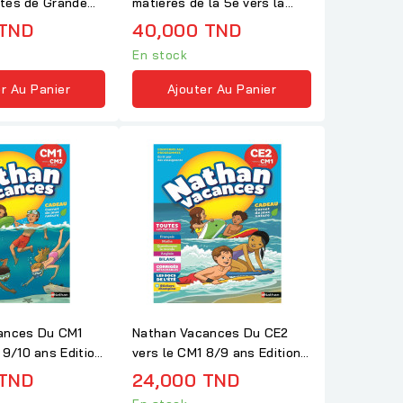
vités de Grande
matières de la 5e vers la
4e...
 TND
40,000 TND
En stock
r Au Panier
Ajouter Au Panier
ances Du CM1
Nathan Vacances Du CE2
 9/10 ans Edition
vers le CM1 8/9 ans Edition
2018
 TND
24,000 TND