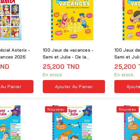
cial Asterix -
100 Jeux de vacances -
100 Jeux de
cances 2026
Sami et Julie - De la
Sami et Jul
Moyenne à la...
Section au..
TND
25,200 TND
25,200 
En stock
En stock
 Au Panier
Ajouter Au Panier
Ajoute
Nouveau
Nouveau