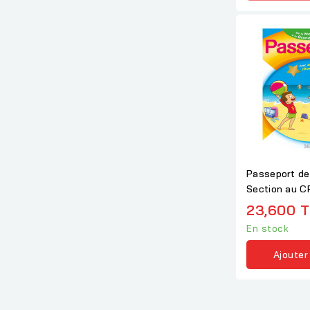
Passeport de
Section au C
autocollants..
23,600 
En stock
Ajouter