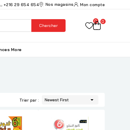
Nos magasins
+216 29 654 654
Mon compte
0
0
Chercher
ances
More

Newest First
Trier par :