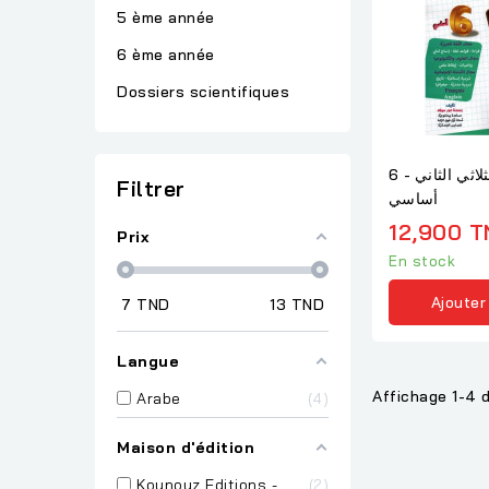
5 ème année
6 ème année
Dossiers scientifiques
نور المشرق - الثلاثي الثاني - 6
Filtrer
أساسي
12,900 T
Prix
En stock
Ajouter
7
TND
13
TND
Langue
Affichage 1-4 d
Arabe
4
Maison d'édition
Kounouz Editions -
2