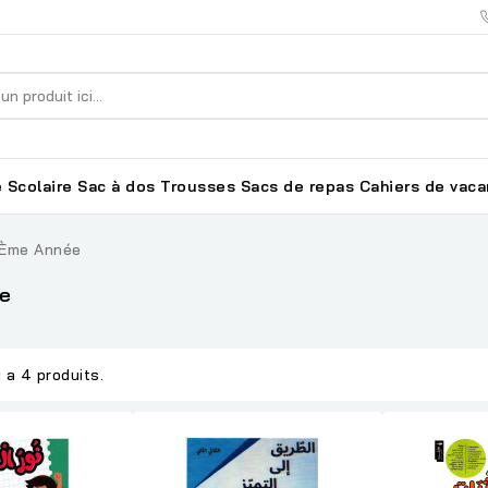
 Scolaire
Sac à dos
Trousses
Sacs de repas
Cahiers de vac
 Ème Année
e
y a 4 produits.