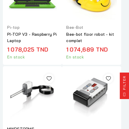
Pi-top
Bee-Bot
PI-TOP V3 - Raspberry Pi
Bee-bot floor robot - kit
Laptop
complet
1 078,025 TND
1 074,689 TND
En stock
En stock
R
F
I
L
T
E
MINDSTORMS