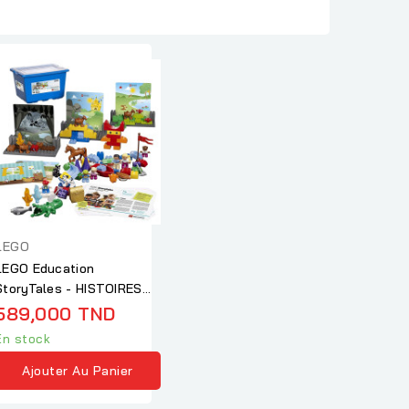
LEGO
LEGO Education
StoryTales - HISTOIRES
ET AVENTURES - 109
589,000 TND
pièces
En stock
Ajouter Au Panier