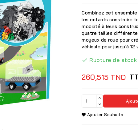
Combinez cet ensemble 
les enfants construire t
mobilité à leurs constr
quatre tailles différent
moyeux de roue pour cré
véhicule pour jusqu'à 1
Rupture de stock

T
260,515 TND
Ajout

Ajouter Souhaits