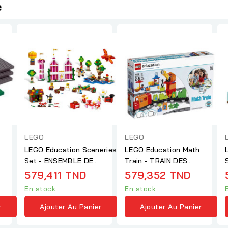
e
LEGO
LEGO
LEGO Education Sceneries
LEGO Education Math
Set - ENSEMBLE DE
Train - TRAIN DES
DÉCORS - 1207 pièces
MATHÉMATIQUES - 167
579,411 TND
579,352 TND
pièces
En stock
En stock
r
Ajouter Au Panier
Ajouter Au Panier