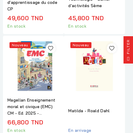
d'apprentissage du code
d'activités 5ème
CP
49,600 TND
45,800 TND
En stock
En stock
R
Nouveau
Nouveau
F
I
L
T
E
Magellan Enseignement
moral et civique (EMC)
Matilda - Roald Dahl
CM - Ed. 2025 -...
66,800 TND
En arrivage
En stock