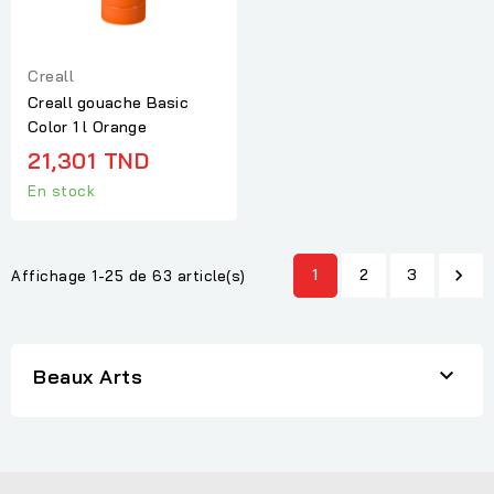
Creall
Creall gouache Basic
Color 1 l Orange
21,301 TND
En stock
1
2
3

Affichage 1-25 de 63 article(s)

Beaux Arts