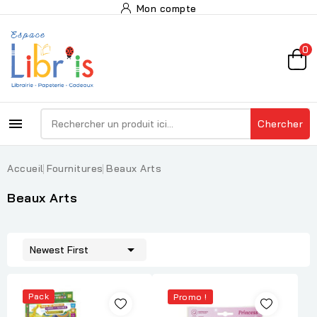
Mon compte
0

Chercher
Accueil
Fournitures
Beaux Arts
Beaux Arts

Newest First
Pack
Promo !