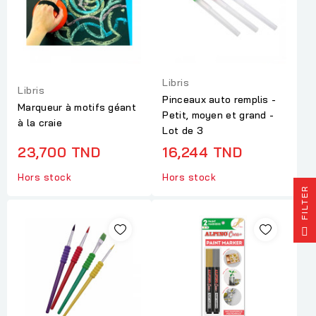
Libris
Libris
Pinceaux auto remplis -
Marqueur à motifs géant
Petit, moyen et grand -
à la craie
Lot de 3
23,700 TND
16,244 TND
Hors stock
Hors stock
R
F
I
L
T
E