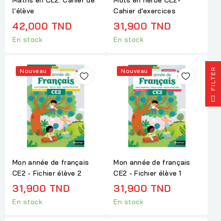
Maths en CE2: Cahier de
Mots en herbe CE2-
l'élève
Cahier d'exercices
42,000 TND
31,900 TND
En stock
En stock
R
Nouveau
Nouveau
F
I
L
T
E
Mon année de français
Mon année de français
CE2 - Fichier élève 2
CE2 - Fichier élève 1
31,900 TND
31,900 TND
En stock
En stock