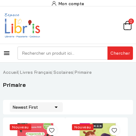
Mon compte
0

Chercher
Accueil
Livres Français
Scolaires
Primaire
Primaire

Newest First
Nouveau
Nouveau