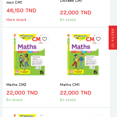
Dictées CM1
mon CM1
46,150 TND
22,000 TND
Hors stock
En stock
R
F
I
L
T
E
Maths CM2
Maths CM1
22,000 TND
22,000 TND
En stock
En stock