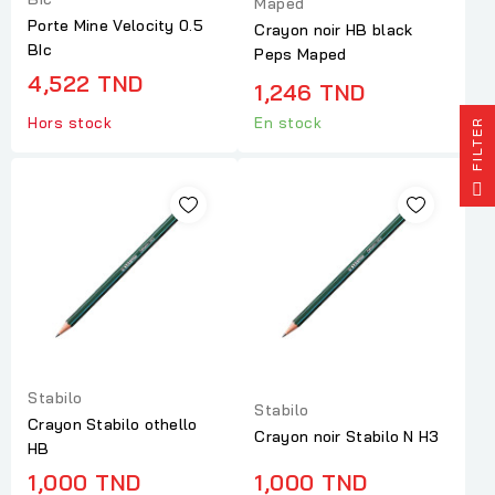
Maped
Porte Mine Velocity 0.5
Crayon noir HB black
BIc
Peps Maped
4,522 TND
1,246 TND
Hors stock
En stock
R
F
I
L
T
E
Stabilo
Stabilo
Crayon Stabilo othello
Crayon noir Stabilo N H3
HB
1,000 TND
1,000 TND