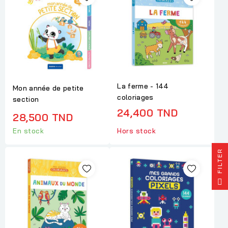
La ferme - 144
Mon année de petite
coloriages
section
24,400 TND
28,500 TND
En stock
Hors stock
R
F
I
L
T
E