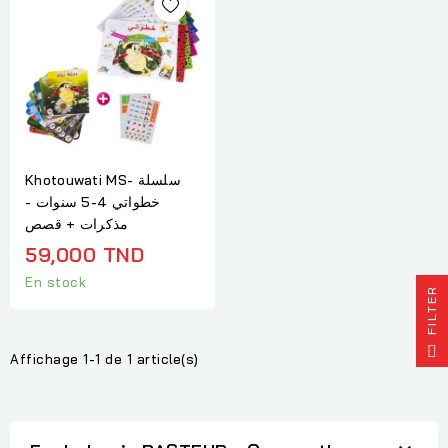
Khotouwati MS- سلسلة
خطواتي 4-5 سنوات -
مذكرات + قصص
59,000 TND
En stock
R
F
I
L
T
E
Affichage 1-1 de 1 article(s)