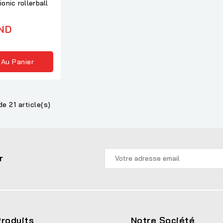
onic rollerball
ND
 Au Panier
de 21 article(s)
r
roduits
Notre Société