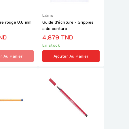
Libris
cre rouge 0.6 mm
Guide d'écriture - Grippies
aide écriture
TND
4,879 TND
En stock
r Au Panier
Ajouter Au Panier