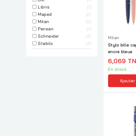
Libris
1
Maped
2
Milan
2
Pensan
1
Schneider
4
Milan
Stabilo
3
Stylo bille c
encre bleue
6,069 T
En stock
Ajouter