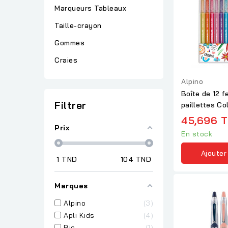
Marqueurs Tableaux
Taille-crayon
Gommes
Craies
Alpino
Boîte de 12 f
Filtrer
paillettes Co
45,696 
Prix
En stock
Ajouter
1
TND
104
TND
Marques
Alpino
3
Apli Kids
4
Bic
1