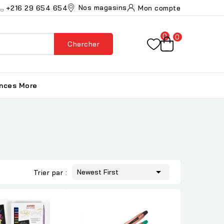
Nos magasins
+216 29 654 654
Mon compte
0
0
Chercher
ances
More

Newest First
Trier par :