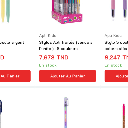
Apli Kids
Apli Kids
apsule argent
Stylos Apli fruités (vendu a
Stylo 5 cou
l'unité ) -6 couleurs
coloris aléa
ND
7,973 TND
8,247 T
En stock
En stock
 Au Panier
Ajouter Au Panier
Ajoute