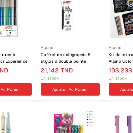
Alpino
Alpino
eutres à
Coffret de calligraphie 6
Kit de lettr
lor Experience
stylos à double pointe
Alpino Colo
TND
21,142 TND
103,233
En stock
En stock
 Au Panier
Ajouter Au Panier
Ajoute