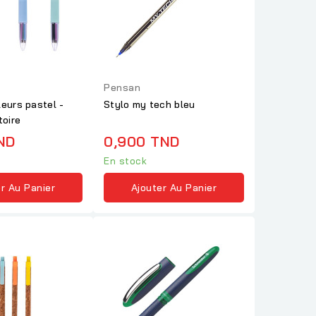
Pensan
leurs pastel -
Stylo my tech bleu
toire
ND
0,900 TND
En stock
r Au Panier
Ajouter Au Panier