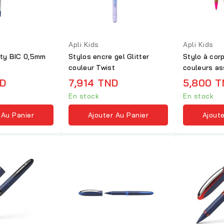
Apli Kids
Apli Kids
ity BIC 0,5mm
Stylos encre gel Glitter
Stylo à corp
couleur Twist
couleurs as
ND
7,914 TND
5,800 
En stock
En stock
 Au Panier
Ajouter Au Panier
Ajoute