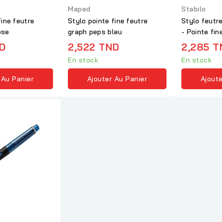
Maped
Stabilo
fine feutre
Stylo pointe fine feutre
Stylo feutre
ose
graph peps bleu
- Pointe fin
D
2,522 TND
2,285 T
En stock
En stock
 Au Panier
Ajouter Au Panier
Ajoute