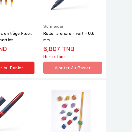
Schneider
s en liège Fluor,
Roller à encre - vert - 0.6
sorties
mm
TND
6,807 TND
Hors stock
r Au Panier
Ajouter Au Panier