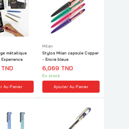
Milan
age métallique
Stylos Milan capsule Copper
r Experience
- Encre bleue
 TND
6,069 TND
En stock
r Au Panier
Ajouter Au Panier