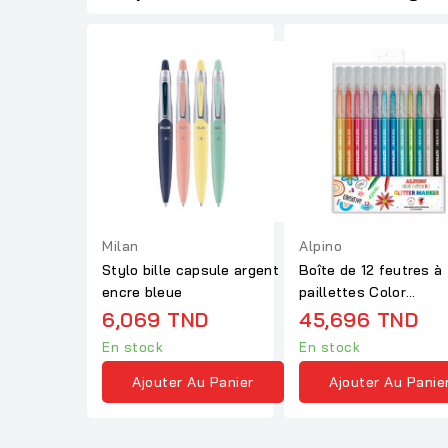
Milan
Alpino
Stylo bille capsule argent
Boîte de 12 feutres à
encre bleue
paillettes Color
Experience
6,069 TND
45,696 TND
En stock
En stock
Ajouter Au Panier
Ajouter Au Panie