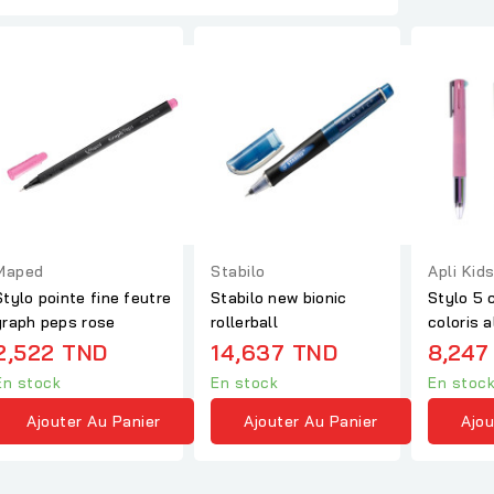
Maped
Stabilo
Apli Kid
Stylo pointe fine feutre
Stabilo new bionic
Stylo 5 
graph peps rose
rollerball
coloris a
2,522 TND
14,637 TND
8,247
En stock
En stock
En stoc
Ajouter Au Panier
Ajouter Au Panier
Ajou