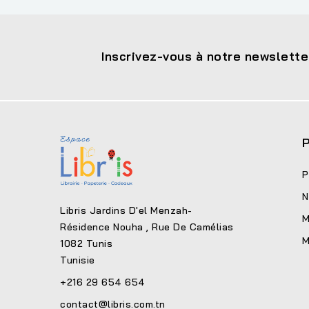
Inscrivez-vous à notre newslette
P
P
N
Libris Jardins D'el Menzah-
M
Résidence Nouha , Rue De Camélias
M
1082 Tunis
Tunisie
+216 29 654 654
contact@libris.com.tn