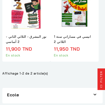
انيسي في مساراتي سنة 1
نور المشرق - الثلاثي الثاني -
الثلاثي 2
2 أساسي
11,900 TND
11,950 TND
En stock
En stock
R
Affichage 1-2 de 2 article(s)
F
I
L
T
E

Ecole