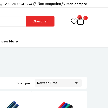
Nos magasins
+216 29 654 654
Mon compte
0
0
Chercher
ances
More

Newest First
Trier par :