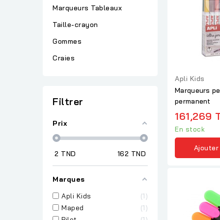
Marqueurs Tableaux
Taille-crayon
Gommes
Craies
Apli Kids
Marqueurs pei
Filtrer
permanent
161,269 
Prix
En stock
Ajouter
2
TND
162
TND
Marques
Apli Kids
1
Maped
1
Pilot
1