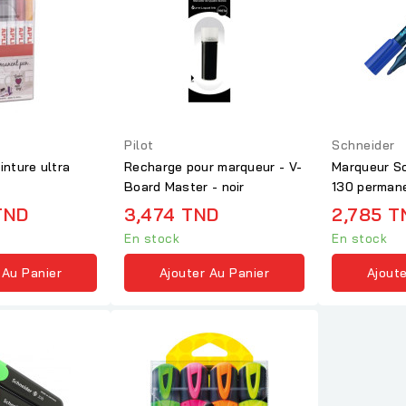
Pilot
Schneider
nture ultra
Recharge pour marqueur - V-
Marqueur S
Board Master - noir
130 permane
conique
TND
3,474 TND
2,785 T
En stock
En stock
 Au Panier
Ajouter Au Panier
Ajoute