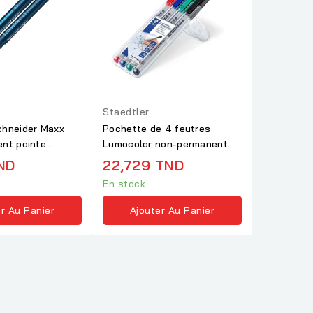
Staedtler
chneider Maxx
Pochette de 4 feutres
nt pointe
Lumocolor non-permanent
pointe fine...
ND
22,729 TND
En stock
r Au Panier
Ajouter Au Panier