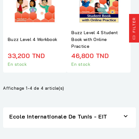
R
Buzz Level 4 Student
F
I
L
T
E
Buzz Level 4 Workbook
Book with Online
Practice
33,200 TND
46,800 TND
En stock
En stock
Affichage 1-4 de 4 article(s)

Ecole Internationale De Tunis - EIT