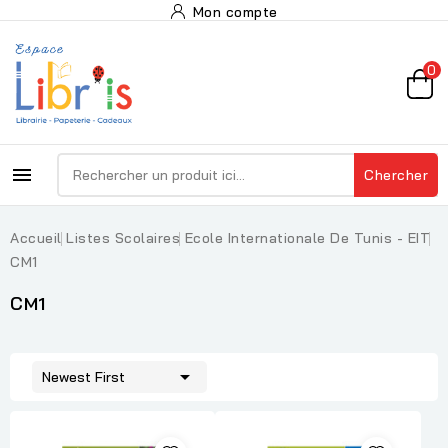
Mon compte
0

Chercher
Accueil
Listes Scolaires
Ecole Internationale De Tunis - EIT
CM1
CM1

Newest First