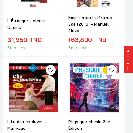
Empreintes littéraires
L'Étranger - Albert
2de (2019) - Manuel
Camus
élève
31,950 TND
163,800 TND
En stock
En stock
R
F
I
L
T
E
L'île des esclaves -
Physique-chimie 2de
Marivaux
Édition