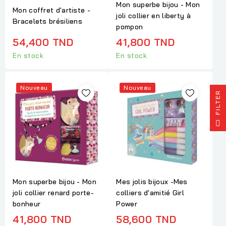
Mon superbe bijou - Mon
Mon coffret d'artiste -
joli collier en liberty à
Bracelets brésiliens
pompon
54,400 TND
41,800 TND
En stock
En stock
Nouveau
Nouveau
R
F
I
L
T
E
Mon superbe bijou - Mon
Mes jolis bijoux -Mes
joli collier renard porte-
colliers d'amitié Girl
bonheur
Power
41,800 TND
58,600 TND