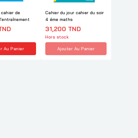
 cahier de
Cahier du jour cahier du soir
 d'entraînement
4 éme maths
TND
31,200 TND
Hors stock
r Au Panier
Ajouter Au Panier