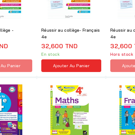
llège -
Réussir au collège- Français
Réussir au 
4e
4e
TND
32,600 TND
32,600
En stock
Hors stock
 Au Panier
Ajouter Au Panier
Ajoute