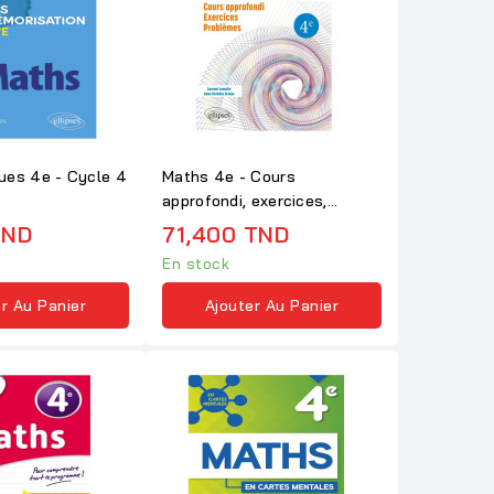
ues 4e - Cycle 4
Maths 4e - Cours
approfondi, exercices,
problèmes
TND
71,400 TND
En stock
r Au Panier
Ajouter Au Panier