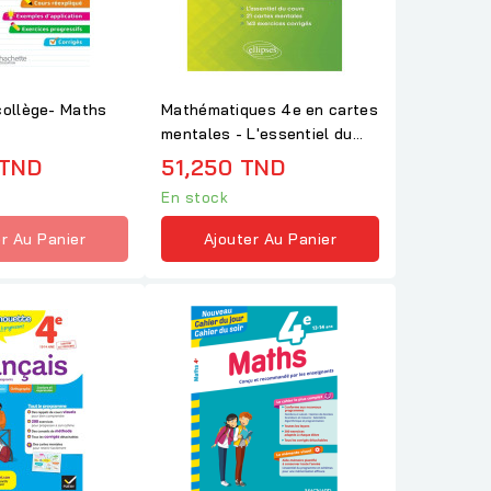
collège- Maths
Mathématiques 4e en cartes
mentales - L'essentiel du
cours, 21...
 TND
51,250 TND
En stock
r Au Panier
Ajouter Au Panier