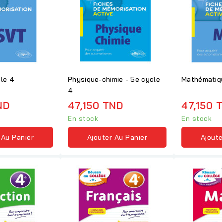
le 4
Physique-chimie - 5e cycle
Mathématiq
4
ND
47,150 TND
47,150 
En stock
En stock
 Au Panier
Ajouter Au Panier
Ajoute