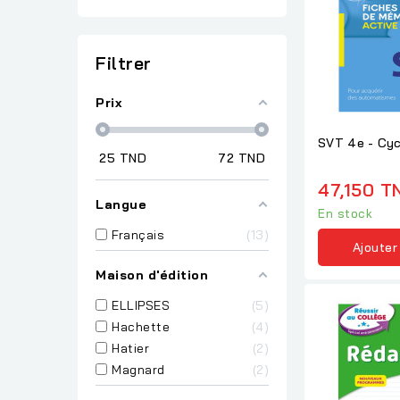
Filtrer
Prix
SVT 4e - Cyc
25
TND
72
TND
47,150 T
Langue
En stock
Français
13
Ajouter
Maison d'édition
ELLIPSES
5
Hachette
4
Hatier
2
Magnard
2