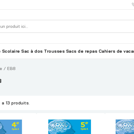
 Scolaire
Sac à dos
Trousses
Sacs de repas
Cahiers de vac
e / EB8
8
y a 13 produits.