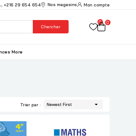
Nos magasins
+216 29 654 654
Mon compte
0
0
Chercher
ances
More

Newest First
Trier par :