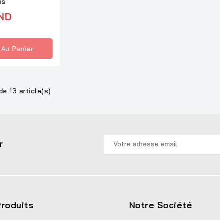
is
ND
 Au Panier
de 13 article(s)
r
roduits
Notre Société