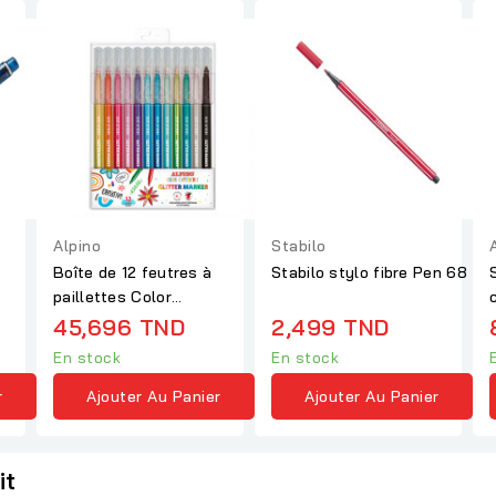
Alpino
Stabilo
Boîte de 12 feutres à
Stabilo stylo fibre Pen 68
paillettes Color
Experience
45,696 TND
2,499 TND
En stock
En stock
r
Ajouter Au Panier
Ajouter Au Panier
it