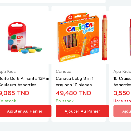
Apli Kids
Carioca
Apli Kid
Boite De 8 Aimants 13Mm
Carioca baby 3 in 1
10 Craie
Couleurs Assorties
crayons 10 pieces
Assortie
9,065 TND
49,480 TND
3,550
En stock
En stock
Hors st
Ajouter Au Panier
Ajouter Au Panier
Ajou