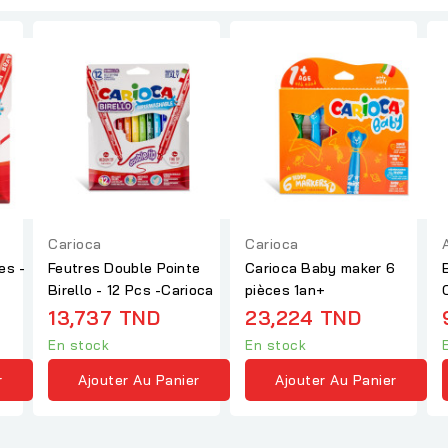
Carioca
Carioca
es -
Feutres Double Pointe
Carioca Baby maker 6
Birello - 12 Pcs -Carioca
pièces 1an+
13,737 TND
23,224 TND
En stock
En stock
r
Ajouter Au Panier
Ajouter Au Panier