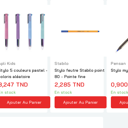
Apli Kids
Stabilo
Pensan
Stylo 5 couleurs pastel -
Stylo feutre Stabilo point
Stylo my
coloris aléatoire
80 - Pointe fine
8,247 TND
2,285 TND
0,900
En stock
En stock
En stoc
Ajouter Au Panier
Ajouter Au Panier
Ajou