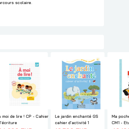
arcours scolaire.
À moi de lire ! CP - Cahier
Le jardin enchanté GS
Ma poche
d'écriture
cahier d'activité 1
CM1 - Et