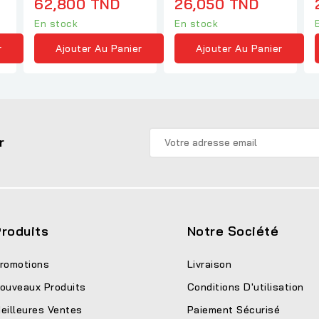
62,800 TND
26,050 TND
En stock
En stock
r
Ajouter Au Panier
Ajouter Au Panier
r
roduits
Notre Société
romotions
Livraison
ouveaux Produits
Conditions D'utilisation
eilleures Ventes
Paiement Sécurisé