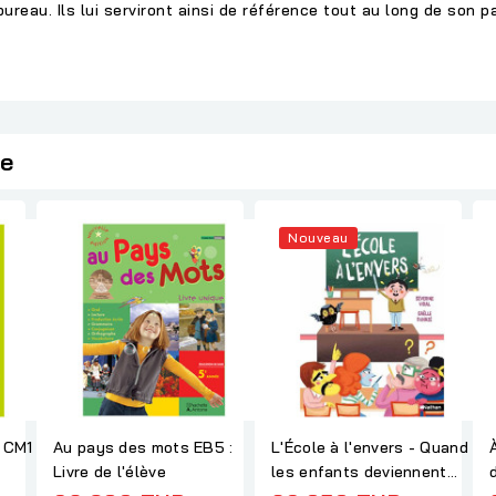
reau. Ils lui serviront ainsi de référence tout au long de son p
ie
Nouveau
s CM1
Au pays des mots EB5 :
L'École à l'envers - Quand
Livre de l'élève
les enfants deviennent
maîtres -...