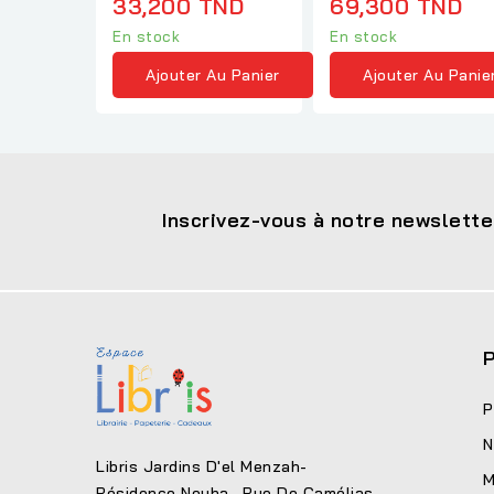
33,200 TND
69,300 TND
En stock
En stock
Ajouter Au Panier
Ajouter Au Panie
Inscrivez-vous à notre newslette
P
P
N
Libris Jardins D'el Menzah-
M
Résidence Nouha , Rue De Camélias