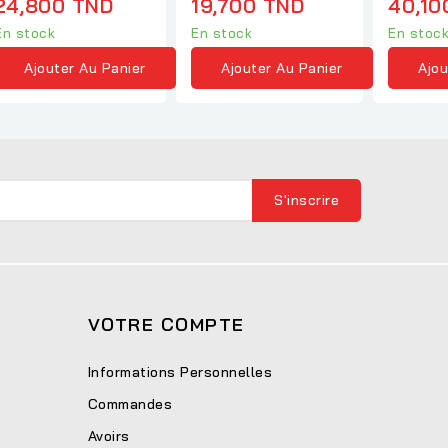
24,800 TND
19,700 TND
40,10
En stock
En stock
En stoc
Ajouter Au Panier
Ajouter Au Panier
Ajou
VOTRE COMPTE
Informations Personnelles
Commandes
Avoirs