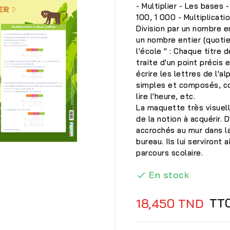
- Multiplier - Les bases -
100, 1 000 - Multiplicati
Division par un nombre ent
un nombre entier (quotie
l'école " : Chaque titre
traite d'un point précis
écrire les lettres de l'
simples et composés, con
lire l'heure, etc.
La maquette très visuel
de la notion à acquérir. 
accrochés au mur dans l
bureau. Ils lui serviront
parcours scolaire.
En stock


TT
18,450 TND