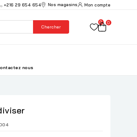
Nos magasins
+216 29 654 654
Mon compte
0
0
Chercher
ontactez nous
diviser
004