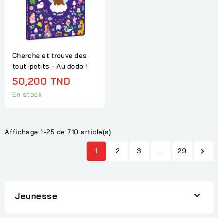
Cherche et trouve des
tout-petits - Au dodo !
50,200 TND
En stock
Affichage 1-25 de 710 article(s)
1
2
3
…
29


Jeunesse