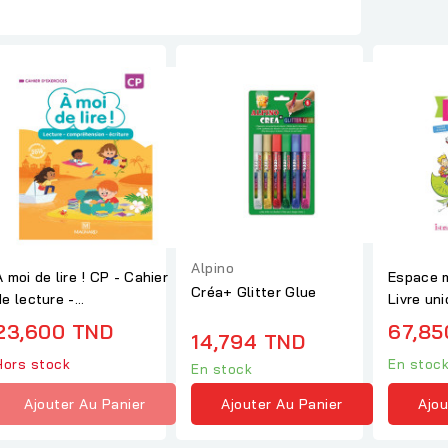
Alpino
 moi de lire ! CP - Cahier
Espace m
Créa+ Glitter Glue
de lecture -
Livre un
compréhension -...
23,600 TND
67,85
14,794 TND
Hors stock
En stoc
En stock
Ajouter Au Panier
Ajou
Ajouter Au Panier