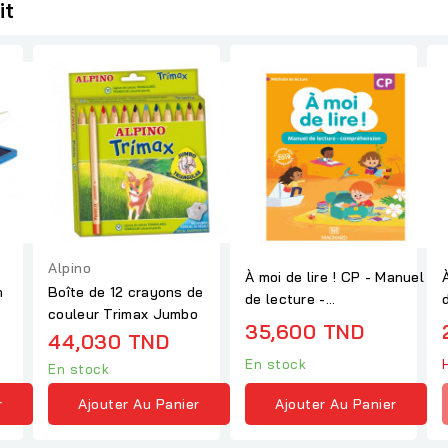
it
Alpino
À moi de lire ! CP - Manuel
À
n
Boîte de 12 crayons de
de lecture -
couleur Trimax Jumbo
compréhension
35,600 TND
44,030 TND
En stock
En stock
Ajouter Au Panier
r
Ajouter Au Panier