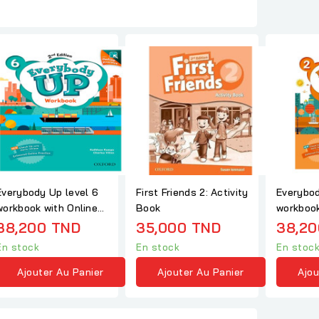
Everybody Up level 6
First Friends 2: Activity
Everybod
workbook with Online
Book
workbook
Practice
practice
38,200 TND
35,000 TND
38,20
En stock
En stock
En stoc
Ajouter Au Panier
Ajouter Au Panier
Ajou