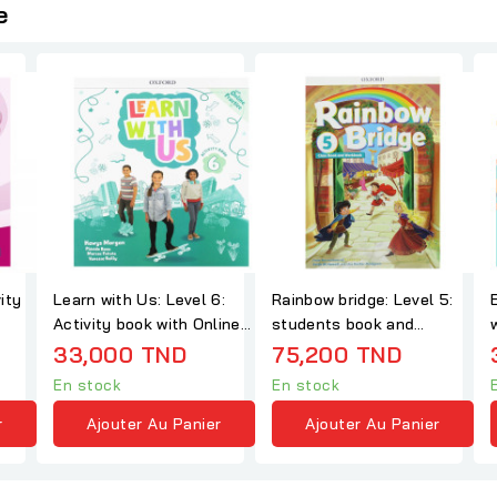
e
ity
Learn with Us: Level 6:
Rainbow bridge: Level 5:
Activity book with Online
students book and
Practice
workbook
33,000 TND
75,200 TND
En stock
En stock
r
Ajouter Au Panier
Ajouter Au Panier