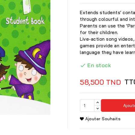
Extends students' conta
through colourful and in
Parents can use the 'Par
for their children.
Live-action song videos,
games provide an enterta
language they have learn
En stock

TT
58,500 TND
Ajout

Ajouter Souhaits