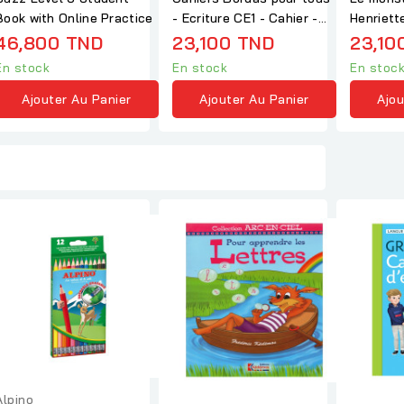
Book with Online Practice
- Ecriture CE1 - Cahier -
Henriett
élève
46,800 TND
23,100 TND
23,10
En stock
En stock
En stoc
Ajouter Au Panier
Ajouter Au Panier
Ajou
Alpino