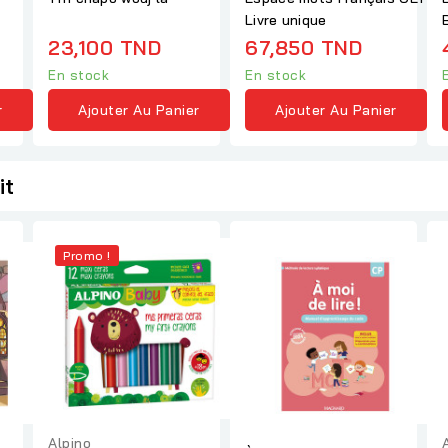
Livre unique
23,100 TND
67,850 TND
En stock
En stock
r
Ajouter Au Panier
Ajouter Au Panier
it
Promo !
Alpino