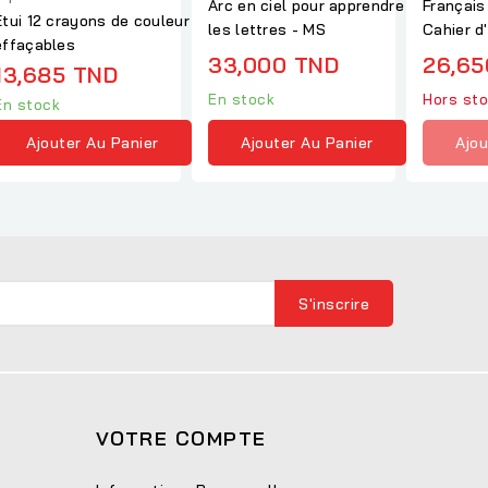
Arc en ciel pour apprendre
Français
Etui 12 crayons de couleur
les lettres - MS
Cahier d
effaçables
33,000 TND
26,65
13,685 TND
En stock
Hors st
En stock
Ajouter Au Panier
Ajou
Ajouter Au Panier
VOTRE COMPTE