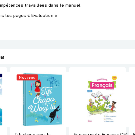
compétences travaillées dans le manuel.
ns les pages « Evaluation »
ie
Nouveau
Tifi chapo wouj la
Espace mots Français CE1