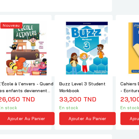
Nouveau
L'École à l'envers - Quand
Buzz Level 3 Student
Cahiers 
les enfants deviennent
Workbook
- Ecritur
aîtres -...
élève
26,050 TND
33,200 TND
23,10
En stock
En stock
En stoc
Ajouter Au Panier
Ajouter Au Panier
Ajou