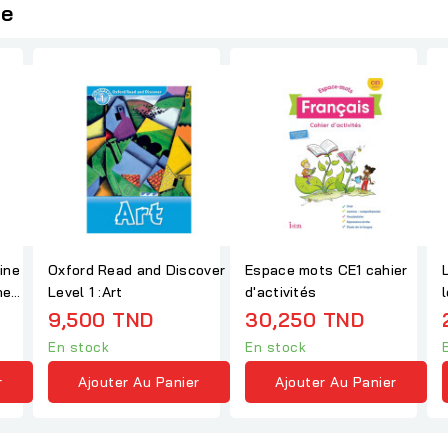
ie
ine
Oxford Read and Discover
Espace mots CE1 cahier
he
Level 1 :Art
d'activités
m
9,500 TND
30,250 TND
En stock
En stock
r
Ajouter Au Panier
Ajouter Au Panier