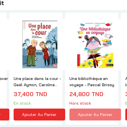
it
over
Une place dans la cour -
Une bibliothèque en
Gaël Aymon, Caroline
voyage - Pascal Brissy
Modeste
37,400 TND
24,800 TND
En stock
Hors stock
r
Ajouter Au Panier
Ajouter Au Panier