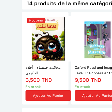
14 produits de la même catégor
Nouveau
محاكمة خنفساء - أحلام
Oxford Read and Imag
الحكيمي
Level 1 : Robbers at t
Museum
3,500 TND
9,500 TND
En stock
En stock
Ajouter Au Panier
Ajouter Au Panie