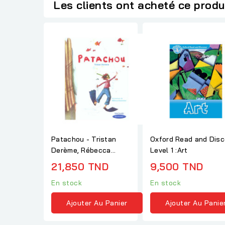
Les clients ont acheté ce produ
Patachou - Tristan
Oxford Read and Disc
Derème, Rébecca
Level 1 :Art
Dautremer
21,850 TND
9,500 TND
En stock
En stock
Ajouter Au Panier
Ajouter Au Panie