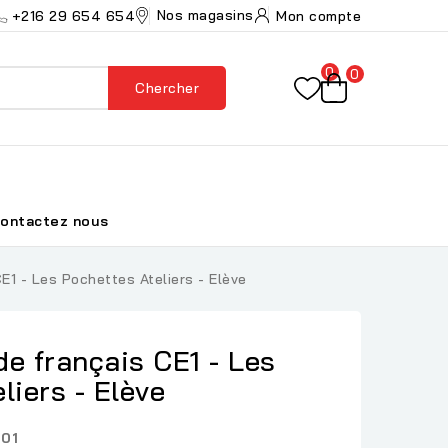
Nos magasins
+216 29 654 654
Mon compte
0
0
Chercher
ontactez nous
1 - Les Pochettes Ateliers - Elève
e français CE1 - Les
liers - Elève
101