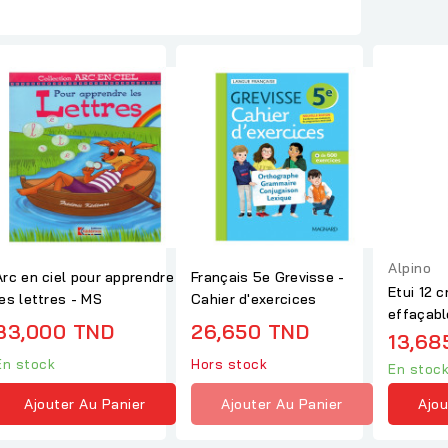
Alpino
Arc en ciel pour apprendre
Français 5e Grevisse -
Etui 12 
les lettres - MS
Cahier d'exercices
effaçabl
33,000 TND
26,650 TND
13,68
En stock
Hors stock
En stoc
Ajouter Au Panier
Ajouter Au Panier
Ajou