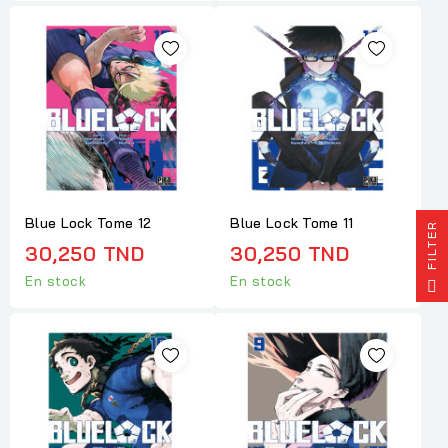
Blue Lock Tome 12
Blue Lock Tome 11
R
30,250 TND
30,250 TND
F
I
L
T
E
En stock
En stock