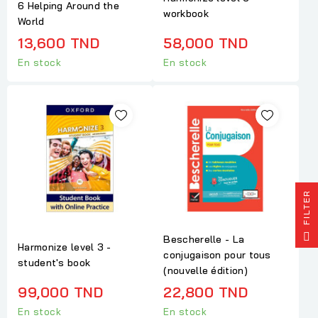
6 Helping Around the
workbook
World
13,600 TND
58,000 TND
En stock
En stock
R
F
I
L
T
E
Bescherelle - La
Harmonize level 3 -
conjugaison pour tous
student's book
(nouvelle édition)
99,000 TND
22,800 TND
En stock
En stock