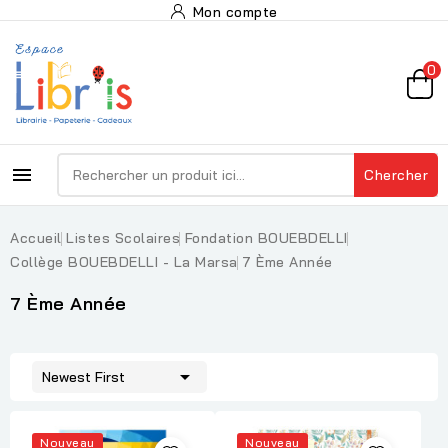
Mon compte
0

Chercher
Accueil
Listes Scolaires
Fondation BOUEBDELLI
Collège BOUEBDELLI - La Marsa
7 Ème Année
7 Ème Année

Newest First
Nouveau
Nouveau