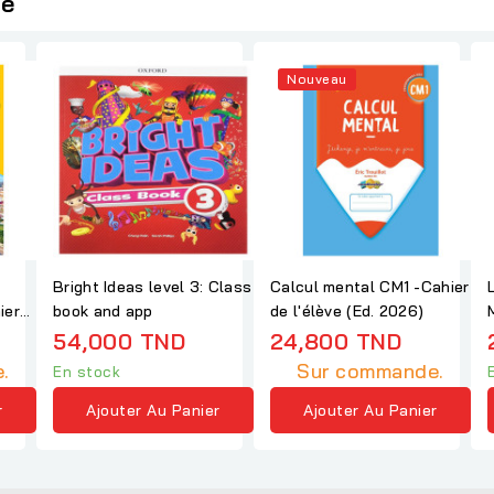
ie
Nouveau
Bright Ideas level 3: Class
Calcul mental CM1 -Cahier
book and app
de l'élève (Ed. 2026)
54,000 TND
24,800 TND
.
Sur commande.
En stock
r
Ajouter Au Panier
Ajouter Au Panier