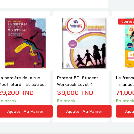
Nouve
La sorcière de la rue
Protect ED: Student
Le franç
Mouffetard - Et autres
Workbook Level 4
- manuel
contes de la rue...
29,200 TND
39,000 TND
71,00
En stock
En stock
En stoc
Ajouter Au Panier
Ajouter Au Panier
Ajou