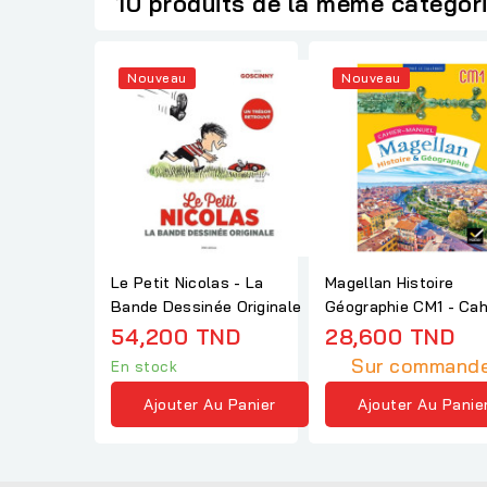
10 produits de la même catégor
Nouveau
Nouveau
Le Petit Nicolas - La
Magellan Histoire
Bande Dessinée Originale
Géographie CM1 - Cahier
de l'élève
54,200 TND
28,600 TND
Sur commande
En stock
Ajouter Au Panier
Ajouter Au Panie