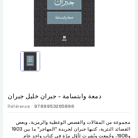
دمعة وابتسامة - جبران خليل جبران
Référence :
9789953265896
مجموعة من المقالات والقصص الوعظية والرمزية، وبعض
القصائد النثرية، كتبها جبران لجريدة "المهاجر" ما بين 1903
و1908، وجُمعت ونُشرت لأوّل مرّة في كتاب واحد عام