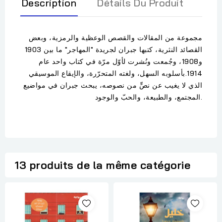
Description
Détails Du Produit
مجموعة من المقالات والقصص الوعظية والرمزية، وبعض
القصائد النثرية، كتبها جبران لجريدة "المهاجر" ما بين 1903
و1908، وجُمعت ونُشرت لأوّل مرّة في كتاب واحد عام
1914.بأسلوبه السهل، ولغته المتحرّرة، والإيقاع الموسيقي
الذي لا يغيب عن نصٍّ من نصوصه، يبحث جبران في مواضيع
المجتمع، والطبيعة، والحبّ والوجود.
13 produits de la même catégorie