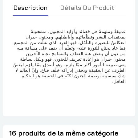
Description
Détails Du Produit
عميقةٌ وملهمةٌ هي قصائد وأوابد المجنون، مشحونةٌ
بمعتقدات البشر وتطلّعاتهم وأباطيلهم. ومجنون جبران
انعكاسٌ للبصيرة والتأمّل، فهو الفرد الذي تفلّت من المجتمع
فما عاد يحتاج للثورة عليه، وتعلّم أن يقف على مسافة منه
من دون أن ينفض عنه العطف والتسامح تجاه الآخرين.
مجنون جبران هو إعادة تعريف للجنون، فهو وبكل بساطة
يعي طبيعة الأمور أكثر ممّا يلزم، وهو أصدق ممّا يلزم ليغضّ
الطرف عن الحقيقة ويخفي إدراكه خلف قناع. وإنّ العالم لا
شكّ سيسمه بوصمة الجنون لكنّه في الحقيقة هو الحكيم
العاقل
.
16 produits de la même catégorie