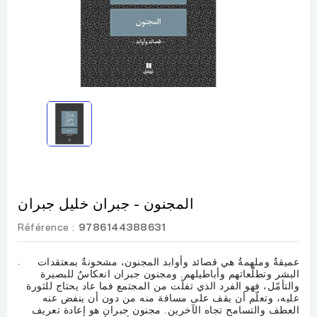
المجنون - جبران خليل جبران
Référence :
9786144388631
.
عميقةٌ وملهمةٌ هي قصائد وأوابد المجنون، مشحونةٌ بمعتقدات
البشر وتطلّعاتهم وأباطيلهم. ومجنون جبران انعكاسٌ للبصيرة
والتأمّل، فهو الفرد الذي تفلّت من المجتمع فما عاد يحتاج للثورة
عليه، وتعلّم أن يقف على مسافة منه من دون أن ينفض عنه
العطف والتسامح تجاه الآخرين. مجنون جبران هو إعادة تعريف