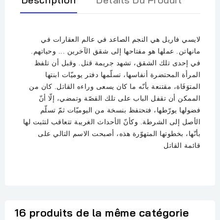
لايسي فاريل هي النجم الصاعد في عالم العقارات في
مانهاتن. عملها هو مفتاحها إلى شقق الآخرين ... وحياتهم.
في إحدى تلك الشقق، تشهد جريمة قتل. وقبل أن تلفظ
المرأة المحتضرة أنفاسها، تسلّمها دفتر يوميّات ابنتها
المتوَفَاة، مقتنعة بأنّه ما كان يسعى وراءه القاتل. كان من
الممكن أن تقفل الباب على تلك القصّة وتمضي، إلّا أنّ
فضولها يورّطها، فتحتفظ بنسخة من اليوميّات ثمّ تسلّم
الأصل إلى الشرطة. وكأنّ الأحداث الغريبة تتعاقب لتثبت لها
بأنّها، بخطوتها المتهوّرة هذه، أصبحت الاسم التالي على
قائمة القاتل
16 produits de la même catégorie