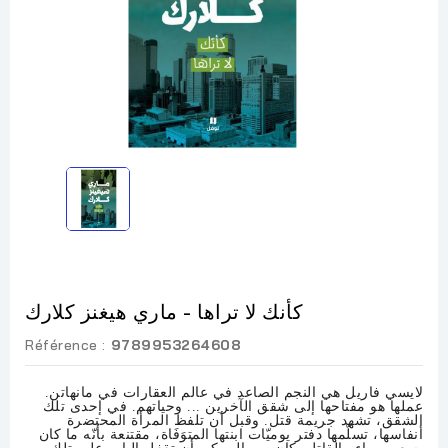
كأنك لا تراها - ماري هيغنز كلارك
Référence :
9789953264608
لايسي فاريل هي النجم الصاعد في عالم العقارات في مانهاتن.
عملها هو مفتاحها إلى شقق الآخرين ... وحياتهم. في إحدى تلك
الشقق، تشهد جريمة قتل. وقبل أن تلفظ المرأة المحتضرة
أنفاسها، تسلّمها دفتر يوميّات ابنتها المتوَفَاة، مقتنعة بأنّه ما كان