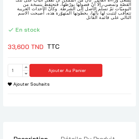
يسعى وراءه القاتل. كان من الممكن أن تقفل الباب على تلك
القصّة وتمضي، إلّا أنّ فضولها يورّطها، فتحتفظ بنسخة من
اليوميّات ثمّ تسلّم الأصل إلى الشرطة. وكأنّ الأحداث الغريبة
تتعاقب لتثبت لها بأنّها، بخطوتها المتهوّرة هذه، أصبحت الاسم
التالي على قائمة القاتل
En stock

TTC
33,600 TND
Ajouter Au Panier
Ajouter Souhaits
Description
Détails Du Produit