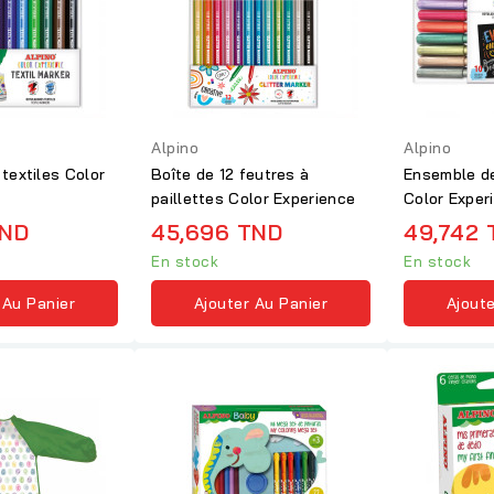
Alpino
Alpino
textiles Color
Boîte de 12 feutres à
Ensemble d
paillettes Color Experience
Color Exper
Multicouleu
TND
45,696 TND
49,742 
En stock
En stock
 Au Panier
Ajouter Au Panier
Ajoute