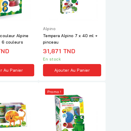
Alpino
couleur Alpine
Tempera Alpino 7 x 40 ml +
, 6 couleurs
pinceau
TND
31,871 TND
En stock
r Au Panier
Ajouter Au Panier
Promo !