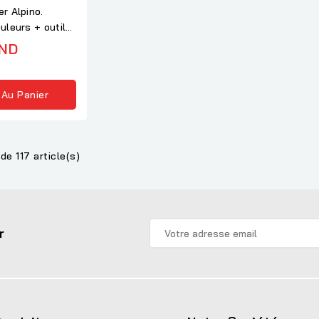
r Alpino.
uleurs + outils
TND
 Au Panier
de 117 article(s)
r