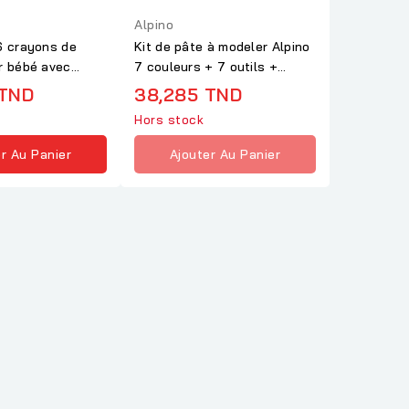
Alpino
6 crayons de
Kit de pâte à modeler Alpino
r bébé avec
7 couleurs + 7 outils +
rouleau
 TND
38,285 TND
Hors stock
r Au Panier
Ajouter Au Panier