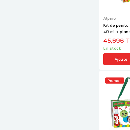
Alpino
Kit de peintur
40 ml + plan
et...
45,696 
En stock
Ajouter
Promo !