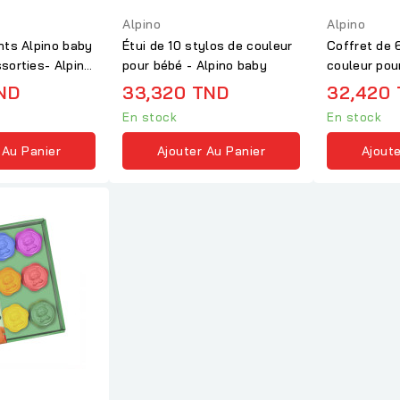
Alpino
Alpino
nts Alpino baby
Étui de 10 stylos de couleur
Coffret de 
sorties- Alpino
pour bébé - Alpino baby
couleur pou
cartes à...
ND
33,320 TND
32,420
En stock
En stock
 Au Panier
Ajouter Au Panier
Ajoute