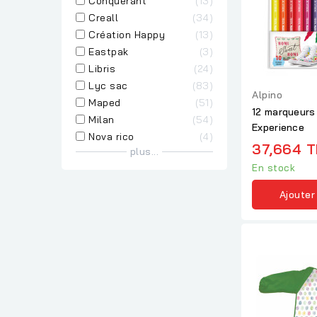
Conquerant
13
Creall
34
Création Happy
13
Eastpak
3
Libris
24
Lyc sac
83
Alpino
Maped
51
12 marqueurs 
Milan
54
Experience
Nova rico
4
37,664 
plus...
En stock
Ajouter