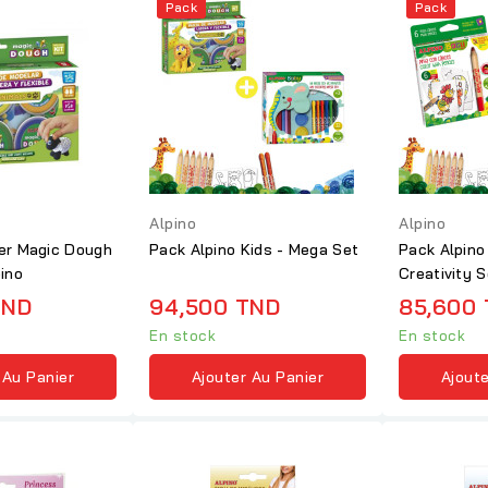
Pack
Pack
Alpino
Alpino
ough
Pack Alpino Kids - Mega Set
Pack Alpino
ino
Creativity S
TND
94,500 TND
85,600
En stock
En stock
 Au Panier
Ajouter Au Panier
Ajoute