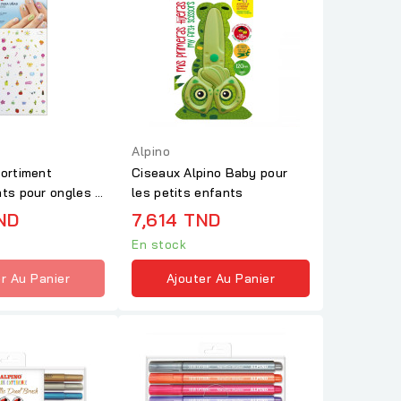
Alpino
sortiment
Ciseaux Alpino Baby pour
nts pour ongles -
les petits enfants
ND
7,614 TND
En stock
r Au Panier
Ajouter Au Panier