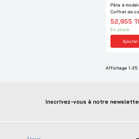
Pâte à modele
Coffret de co
+ rouleau
52,955 
En stock
Ajouter
Affichage 1-25 
Inscrivez-vous à notre newslette