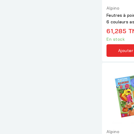
Alpino
Feutres à poi
6 couleurs as
Baby
61,285 T
En stock
Ajouter
Alpino