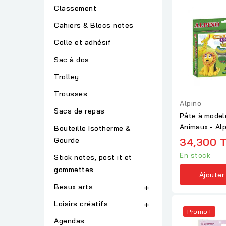
Classement
Cahiers & Blocs notes
Colle et adhésif
Sac à dos
Trolley
Trousses
Alpino
Sacs de repas
Pâte à modeler Magic D
Animaux - Alp
Bouteille Isotherme &
Gourde
34,300 
En stock
Stick notes, post it et
gommettes
Ajouter
Beaux arts

Loisirs créatifs

Promo !
Agendas