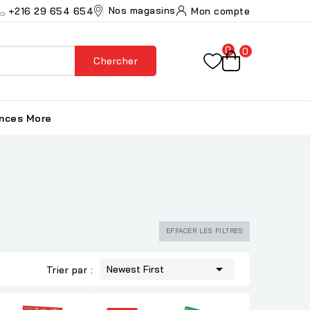
Nos magasins
+216 29 654 654
Mon compte
0
0
Chercher
ances
More
EFFACER LES FILTRES

Newest First
Trier par :