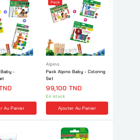
Pack
Alpino
 Baby -
Pack Alpino Baby - Coloring
et
Set
 TND
99,100 TND
En stock
r Au Panier
Ajouter Au Panier