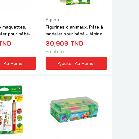
Alpino
e maquettes.
Figurines d'animaux. Pâte à
ler pour bébé-
modeler pour bébé - Alpino
Baby
 TND
30,909 TND
En stock
r Au Panier
Ajouter Au Panier