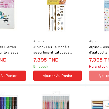
Alpino
Alpino
ss Pierres
Alpino- Feuille modèle
Alpino - As
r le visage
assortiment tatouage
d'autocolla
métallique
en feuilles
TND
7,395 TND
7,395 T
En stock
Hors stock
 Au Panier
Ajouter Au Panier
Ajoute