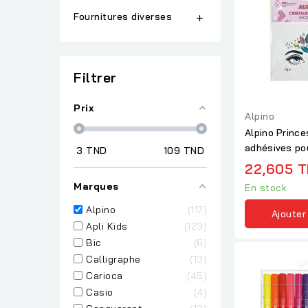
Fournitures diverses

Filtrer
Prix
Alpino
Alpino Prince
adhésives pou
3
TND
109
TND
22,605 
Marques
En stock
Alpino
117
Ajouter
Apli Kids
123
Bic
6
Calligraphe
13
Carioca
45
Casio
4