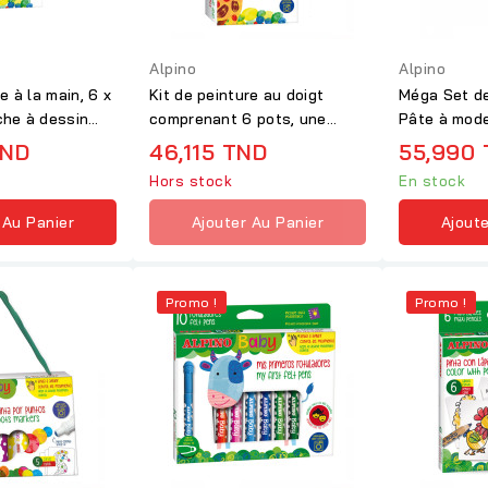
Alpino
Alpino
e à la main, 6 x
Kit de peinture au doigt
Méga Set d
che à dessin
comprenant 6 pots, une
Pâte à mode
fresque, un...
Alpino Baby
TND
46,115 TND
55,990
Hors stock
En stock
 Au Panier
Ajouter Au Panier
Ajoute
Promo !
Promo !