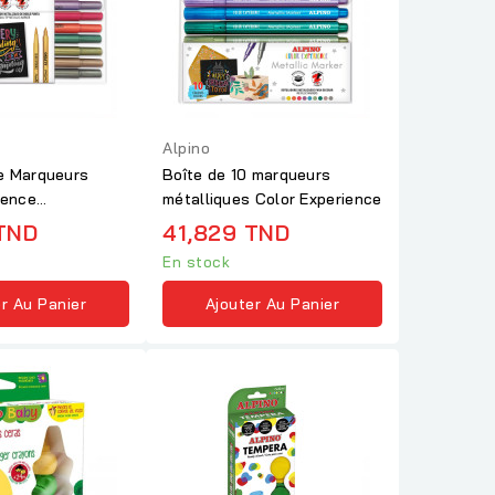
Alpino
e Marqueurs
Boîte de 10 marqueurs
ience
métalliques Color Experience
r Double pointe
TND
41,829 TND
En stock
r Au Panier
Ajouter Au Panier