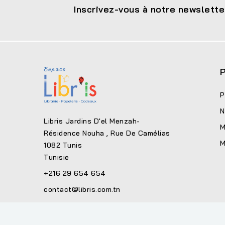
Inscrivez-vous à notre newslette
P
P
N
Libris Jardins D'el Menzah-
M
Résidence Nouha , Rue De Camélias
M
1082 Tunis
Tunisie
+216 29 654 654
contact@libris.com.tn
© 2026 - Site développé par Helios IT