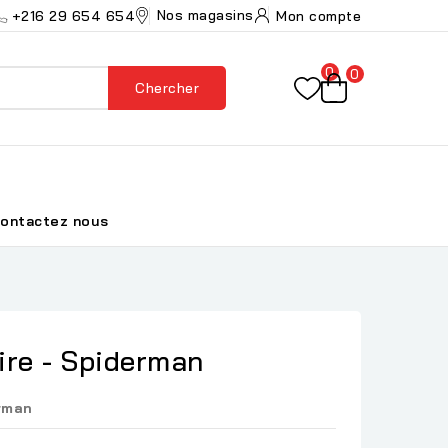
Nos magasins
+216 29 654 654
Mon compte
0
0
Chercher
ontactez nous
ire - Spiderman
rman