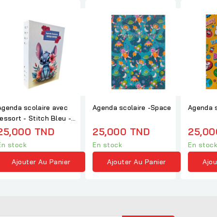
Agenda scolaire avec
Agenda scolaire -Space
Agenda s
ressort - Stitch Bleu -
Agenda 2026
25,000 TND
25,000 TND
25,00
En stock
En stock
En stoc
Ajouter Au Panier
Ajouter Au Panier
Ajou