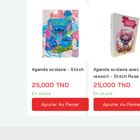
Agenda scolaire - Stitch
Agenda scolaire avec
ressort - Stitch Rose
Agenda 2026
25,000 TND
25,000 TND
En stock
En stock
Ajouter Au Panier
Ajouter Au Panie