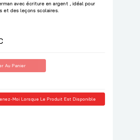
rman avec écriture en argent , idéal pour
s et des leçons scolaires.
C
er Au Panier
enez-Moi Lorsque Le Produit Est Disponible