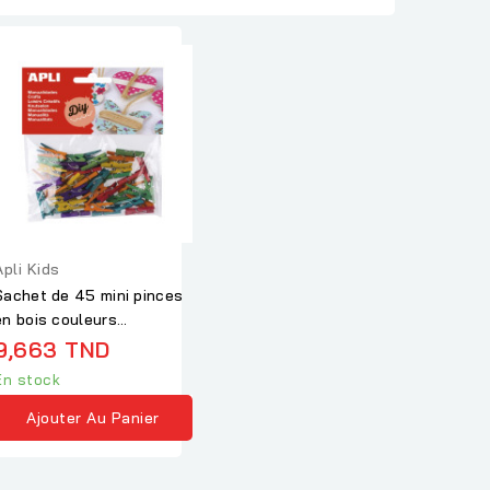
Apli Kids
Sachet de 45 mini pinces
en bois couleurs
assorties
9,663 TND
En stock
Ajouter Au Panier