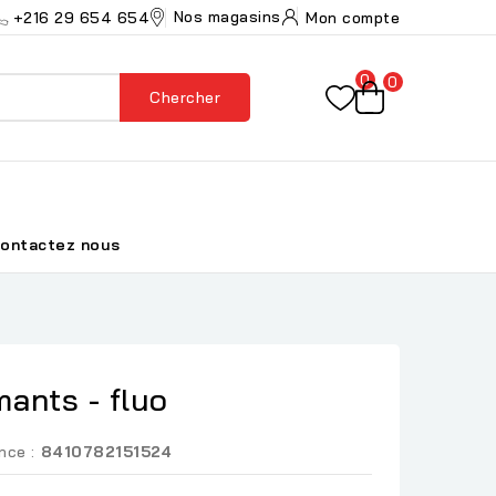
Nos magasins
+216 29 654 654
Mon compte
0
0
Chercher
ontactez nous
mants - fluo
nce :
8410782151524