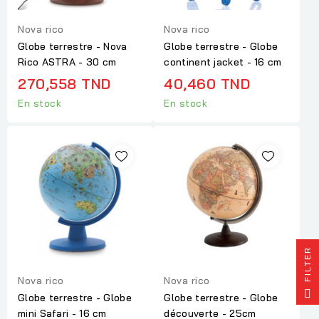
Nova rico
Nova rico
Globe terrestre - Nova
Globe terrestre - Globe
Rico ASTRA - 30 cm
continent jacket - 16 cm
270,558 TND
40,460 TND
En stock
En stock
R
Nova rico
Nova rico
F
I
L
T
E
Globe terrestre - Globe
Globe terrestre - Globe
mini Safari - 16 cm
découverte - 25cm