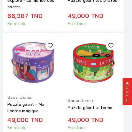
explore - Le monde des
Puzzle géant les pirates
sports
66,387 TND
49,000 TND
En stock
En stock
R
Sassi Junior
F
I
L
T
E
Sassi Junior
Puzzle géant - Ma
Puzzle géant la ferme
licorne magique
49,000 TND
49,000 TND
En stock
En stock