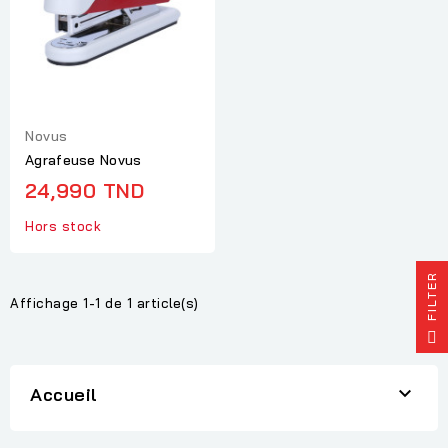
Novus
Agrafeuse Novus
24,990 TND
Hors stock
R
Affichage 1-1 de 1 article(s)
F
I
L
T
E

Accueil