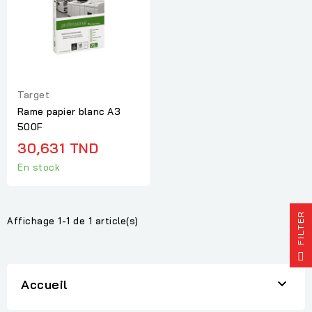
Target
Rame papier blanc A3
500F
30,631 TND
En stock
R
Affichage 1-1 de 1 article(s)
F
I
L
T
E

Accueil