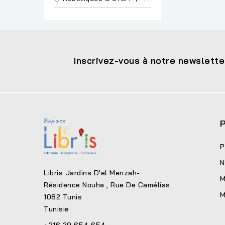
Inscrivez-vous à notre newslette
P
P
N
Libris Jardins D'el Menzah-
M
Résidence Nouha , Rue De Camélias
M
1082 Tunis
Tunisie
+216 29 654 654