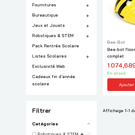
Fournitures

Bureautique

Jeux et Jouets

Robotiques & STEM

Bee-Bot
Pack Rentrée Scolaire
Bee-bot floor
Listes Scolaires
complet

1 074,68
Exclusivité Web
En stock
Cadeaux fin d'année
scolaire
Ajouter
Filtrer
Affichage 1-1 de
Catégories
Robotiques & STEM
1