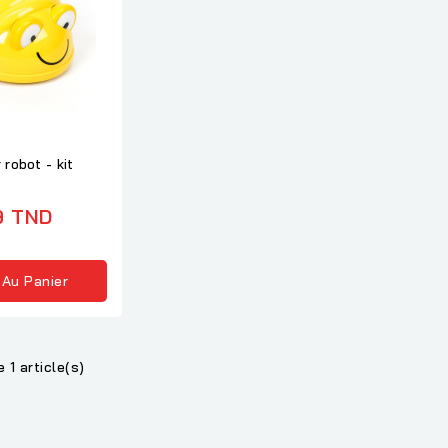
 robot - kit
9 TND
 Au Panier
 1 article(s)