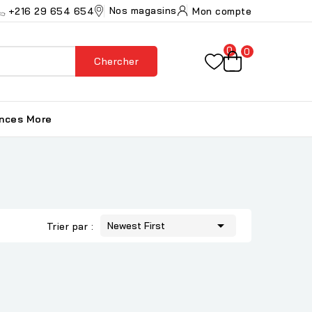
Nos magasins
+216 29 654 654
Mon compte
0
0
Chercher
ances
More

Newest First
Trier par :