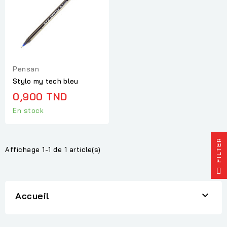
Pensan
Stylo my tech bleu
0,900 TND
En stock
R
Affichage 1-1 de 1 article(s)
F
I
L
T
E

Accueil