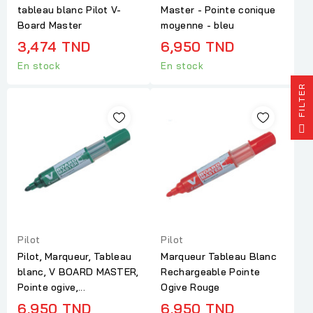
tableau blanc Pilot V-
Master - Pointe conique
Board Master
moyenne - bleu
3,474 TND
6,950 TND
En stock
En stock
R
F
I
L
T
E
Pilot
Pilot
Pilot, Marqueur, Tableau
Marqueur Tableau Blanc
blanc, V BOARD MASTER,
Rechargeable Pointe
Pointe ogive,...
Ogive Rouge
6,950 TND
6,950 TND