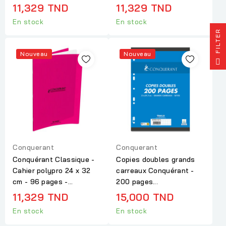
11,329 TND
11,329 TND
En stock
En stock
R
Nouveau
Nouveau
F
I
L
T
E
Conquerant
Conquerant
Conquérant Classique -
Copies doubles grands
Cahier polypro 24 x 32
carreaux Conquérant -
cm - 96 pages -...
200 pages...
11,329 TND
15,000 TND
En stock
En stock