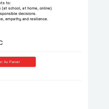
ts to:
s (at school, at home, online).
sponsible decisions.
e, empathy and resilience.
C
er Au Panier