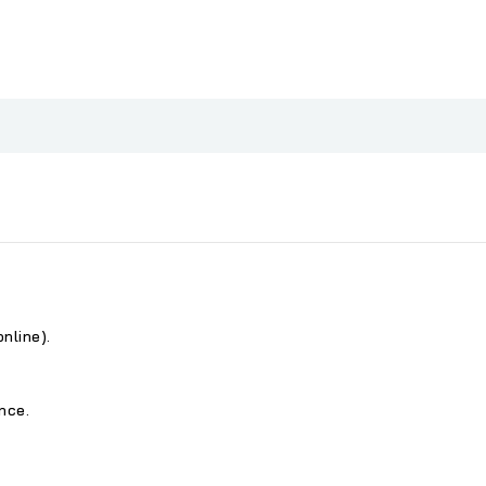
online).
nce.