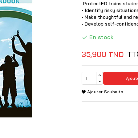
ProtectED trains studen
• Identify risky situation
• Make thoughtful and re
• Develop self-confidenc
En stock

TT
35,900 TND
Ajout
Ajouter Souhaits
