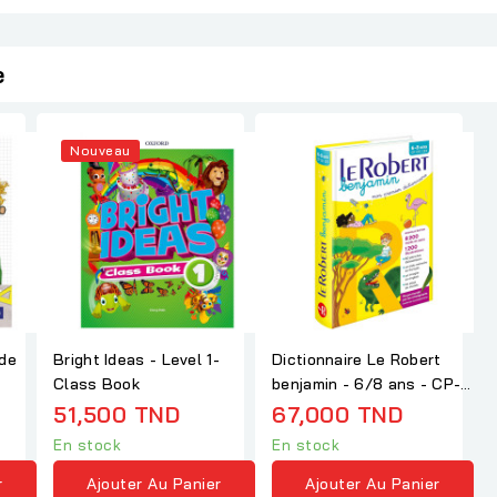
e
Nouveau
 de
Bright Ideas - Level 1-
Dictionnaire Le Robert
Class Book
benjamin - 6/8 ans - CP-
CE1-CE2
51,500 TND
67,000 TND
En stock
En stock
r
Ajouter Au Panier
Ajouter Au Panier