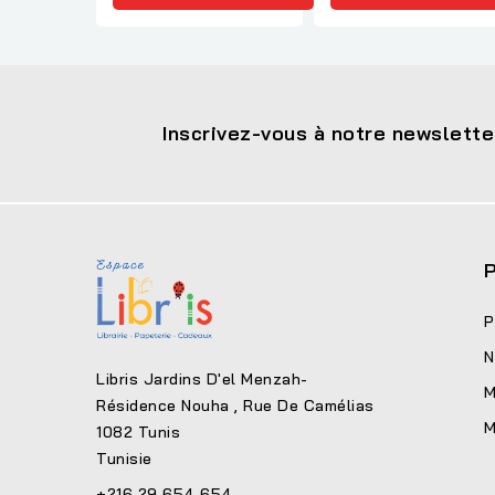
Inscrivez-vous à notre newslette
P
P
N
Libris Jardins D'el Menzah-
M
Résidence Nouha , Rue De Camélias
M
1082 Tunis
Tunisie
+216 29 654 654