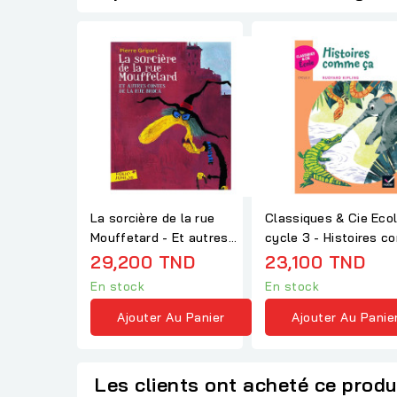
La sorcière de la rue
Classiques & Cie Eco
Mouffetard - Et autres
cycle 3 - Histoires 
contes de la rue...
ça - R. Kipling
29,200 TND
23,100 TND
En stock
En stock
Ajouter Au Panier
Ajouter Au Panie
Les clients ont acheté ce produ