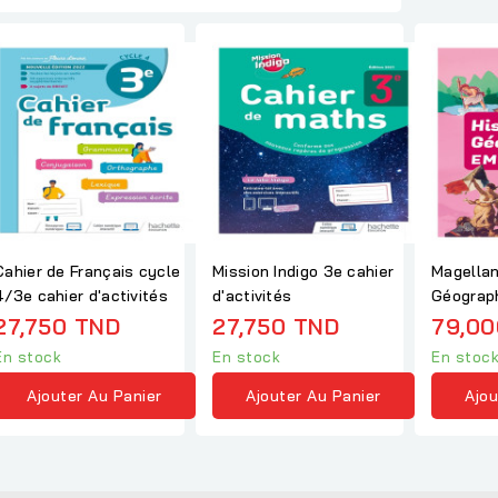
Cahier de Français cycle
Mission Indigo 3e cahier
Magellan
4/3e cahier d'activités
d'activités
Géograp
élève
27,750 TND
27,750 TND
79,00
En stock
En stock
En stoc
Ajouter Au Panier
Ajouter Au Panier
Ajou