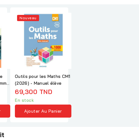
Nouveau
le
Outils pour les Maths CM1
comme
(2026) - Manuel élève
69,300 TND
En stock
r
Ajouter Au Panier
it