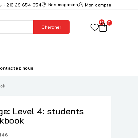
Nos magasins
+216 29 654 654
Mon compte
0
0
Chercher
ontactez nous
ook
e: Level 4: students
rkbook
446