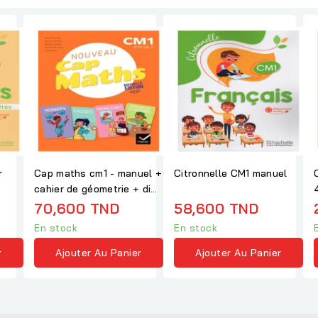
r
Cap maths cm1 - manuel +
Citronnelle CM1 manuel
cahier de géometrie + dico
maths
70,600 TND
58,600 TND
En stock
En stock
r
Ajouter Au Panier
Ajouter Au Panier