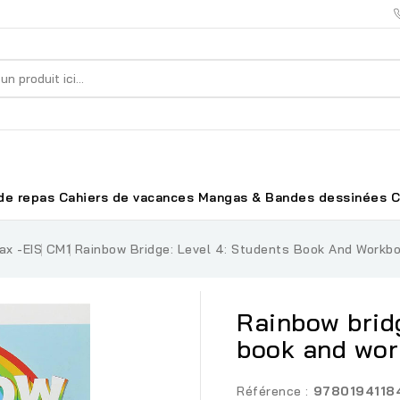
de repas
Cahiers de vacances
Mangas & Bandes dessinées
C
ax -EIS
CM1
Rainbow Bridge: Level 4: Students Book And Workb
Rainbow bridg
book and wo
Référence :
9780194118