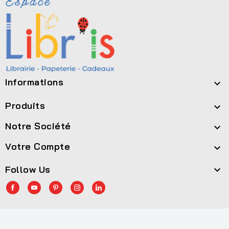
Informations

Produits

Notre Société

Votre Compte

Follow Us

© 2026 - Site développé par Helios IT